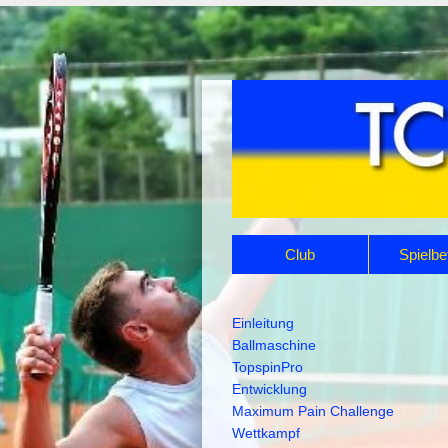
Navigation
Club
Spielbe
überspringen
Navigation
Einleitung
überspringen
Ballmaschine
TopspinPro
Entwicklung
Maximum Pain Challenge
Wettkampf